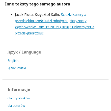
Inne teksty tego samego autora
Jacek Pluta, Krzysztof Safin,
Ścieżki kariery a
przedsiębiorczość ludzi młodych
,
Horyzonty
Wychowania: Tom 15 Nr 35 (2016): Uniwersytet a
przedsiębiorczość
Język / Language
English
Język Polski
Informacje
dla czytelników
dla autorów