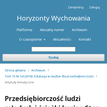
Zarejestruj
Zaloguj
Horyzonty Wychowania
Platforma
Aktualny numer
Archiwum
O czasopiśmie
Aktualności
Kontakt
Szukaj
Strona główna
/
Archiwum
/
Tom 15 Nr 34 (2016): Edukacja w służbie dla przedsiębiorczości
/
Artykuły tematyczne
Przedsiębiorczość ludzi